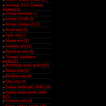
Aizsargi, SSS, Gaidas,
Skauti(22)
Armija Germany ( )
Armija USSR (3)
Armija Latvijas (117)
Avotu iela (4)
Apšu iela ( )
Alejas iela (3)
Ausekļa iela (1)
Baznīcas iela (5)
"Banga" paviljons
parks(11)
Biedrības, klubi, pulciņi(2)
Bāriņu iela (5)
Brīvības iela (6)
Dīķu iela (3)
Darba vietās pēc 1940 (10)
Darba vietās pirms 1940
(67)
Dzintaru iela (3)