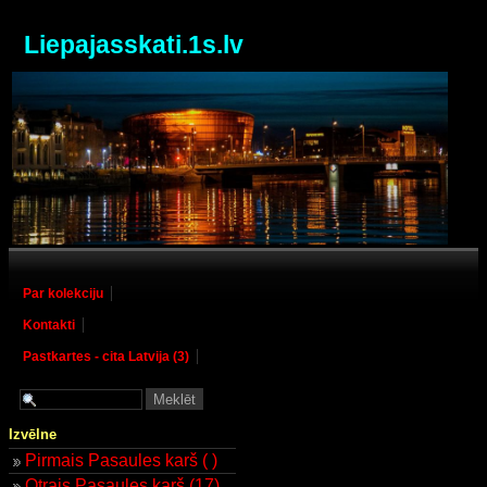
Liepajasskati.1s.lv
Par kolekciju
Kontakti
Pastkartes - cita Latvija (3)
Izvēlne
Pirmais Pasaules karš ( )
Otrais Pasaules karš (17)