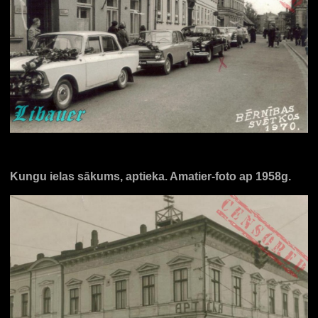
Kungu ielas sākums, aptieka. Amatier-foto ap 1958g.