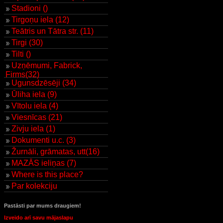
Stadioni ()
Tirgoņu iela (12)
Teātris un Tātra str. (11)
Tirgi (30)
Tilti ()
Uzņēmumi, Fabrick,
Firms(32)
Ugunsdzēsēji (34)
Ūliha iela (9)
Vītolu iela (4)
Viesnīcas (21)
Zivju iela (1)
Dokumenti u.c. (3)
Žurnāli, grāmatas, utt(16)
MAZĀS ieliņas (7)
Where is this place?
Par kolekciju
Pastāsti par mums draugiem!
Izveido arī savu mājaslapu