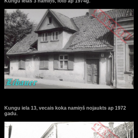
Kungu ielas 3 namiņš, foto ap 1974g.
Kungu iela 13, vecais koka namiņš nojaukts ap 1972
gadu.