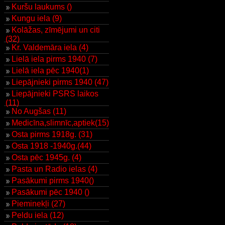
Kuršu laukums ()
Kungu iela (9)
Kolāžas, zīmējumi un citi
(32)
Kr. Valdemāra iela (4)
Lielā iela pirms 1940 (7)
Lielā iela pēc 1940(1)
Liepājnieki pirms 1940 (47)
Liepājnieki PSRS laikos
(11)
No Augšas (11)
Medicīna,slimnīc,aptiek(15)
Osta pirms 1918g. (31)
Osta 1918 -1940g.(44)
Osta pēc 1945g. (4)
Pasta un Radio ielas (4)
Pasākumi pirms 1940()
Pasākumi pēc 1940 ()
Pieminekļi (27)
Peldu iela (12)