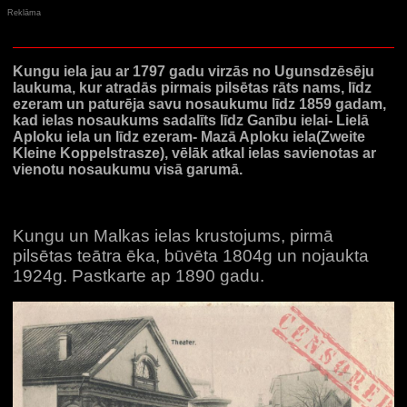
Reklāma
Kungu iela jau ar 1797 gadu virzās no Ugunsdzēsēju
laukuma, kur atradās pirmais pilsētas rāts nams, līdz
ezeram un paturēja savu nosaukumu līdz 1859 gadam,
kad ielas nosaukums sadalīts līdz Ganību ielai- Lielā
Aploku iela un līdz ezeram- Mazā Aploku iela(Zweite
Kleine Koppelstrasze), vēlāk atkal ielas savienotas ar
vienotu nosaukumu visā garumā.
Kungu un Malkas ielas krustojums, pirmā
pilsētas teātra ēka, būvēta 1804g un nojaukta
1924g. Pastkarte ap 1890 gadu.