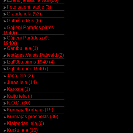
Ezers, jahtas, laivas (20)
Foto saloni, atelje (3)
Graudu iela (53)
Gulbīšu dīķis (6)
Gājieni Parādes pirms
1940()
Gājieni Parādes pēc
1940()
Ganību iela (1)
Iestādes.Valsts.Pašvald.(2)
Izglītība pirms 1940 (4)
Izglītība pēc 1940 ()
Jāņa iela (2)
Jūras iela (14)
Karosta (1)
Kaiju iela ( )
K.O.D. (30)
Kurmāja/Kurhaus (19)
Kūrmājas prospekts (30)
Klaipēdas iela (6)
Kuršu iela (10)