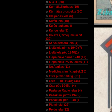
K.O.D. (30)
Kurmāja/Kurhaus (19)
Kūrmājas prospekts (30)
Klaipēdas iela (6)
Kuršu iela (10)
Kuršu laukums ()
Kungu iela (9)
Kolāžas, zīmējumi un citi
(32)
Kr. Valdemāra iela (4)
Lielā iela pirms 1940 (7)
Lielā iela pēc 1940(1)
Liepājnieki pirms 1940 (47)
Liepājnieki PSRS laikos (11)
No Augšas (11)
Medicīna,slimnīc,aptiek(15)
Osta pirms 1918g. (31)
Osta 1918 -1940g.(44)
Osta pēc 1945g. (4)
Pasta un Radio ielas (4)
Pasākumi pirms 1940()
Pasākumi pēc 1940 ()
Pieminekļi (27)
Peldu iela (12)