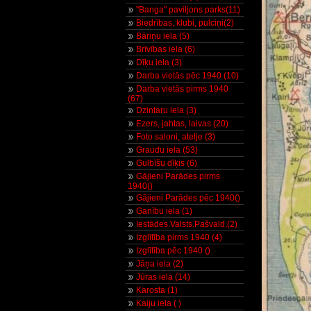
"Banga" paviljons parks(11)
Biedrības, klubi, pulciņi(2)
Bāriņu iela (5)
Brīvības iela (6)
Dīķu iela (3)
Darba vietās pēc 1940 (10)
Darba vietās pirms 1940
(67)
Dzintaru iela (3)
Ezers, jahtas, laivas (20)
Foto saloni, atelje (3)
Graudu iela (53)
Gulbīšu dīķis (6)
Gājieni Parādes pirms
1940()
Gājieni Parādes pēc 1940()
Ganību iela (1)
Iestādes.Valsts.Pašvald.(2)
Izglītība pirms 1940 (4)
Izglītība pēc 1940 ()
Jāņa iela (2)
Jūras iela (14)
Karosta (1)
Kaiju iela ( )