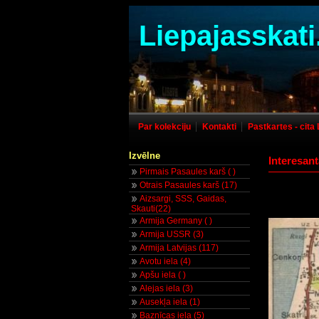
Liepajasskati
Par kolekciju
Kontakti
Pastkartes - cita 
Izvēlne
Interesan
Pirmais Pasaules karš ( )
Otrais Pasaules karš (17)
Aizsargi, SSS, Gaidas,
Skauti(22)
Armija Germany ( )
Armija USSR (3)
Armija Latvijas (117)
Avotu iela (4)
Apšu iela ( )
Alejas iela (3)
Ausekļa iela (1)
Baznīcas iela (5)