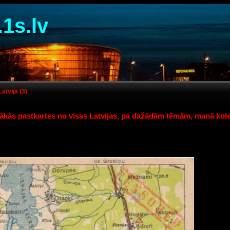
.1s.lv
Latvija (3)
tākās pastkartes no visas Latvijas, pa dažādām tēmām, manā kole