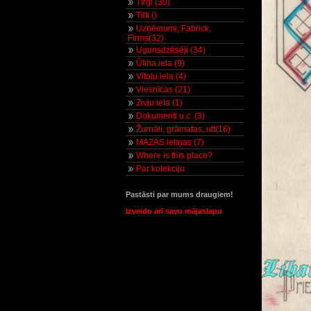
Tirgi (30)
Tilti ()
Uzņēmumi, Fabrick,
Firms(32)
Ugunsdzēsēji (34)
Ūliha iela (9)
Vītolu iela (4)
Viesnīcas (21)
Zivju iela (1)
Dokumenti u.c. (3)
Žurnāli, grāmatas, utt(16)
MAZĀS ieliņas (7)
Where is this place?
Par kolekciju
Pastāsti par mums draugiem!
Izveido arī savu mājaslapu