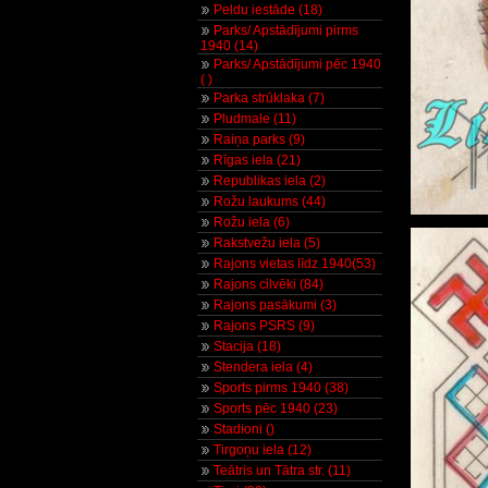
Peldu iestāde (18)
Parks/ Apstādījumi pirms
1940 (14)
Parks/ Apstādījumi pēc 1940
( )
Parka strūklaka (7)
Pludmale (11)
Raiņa parks (9)
Rīgas iela (21)
Republikas iela (2)
Rožu laukums (44)
Rožu iela (6)
Rakstvežu iela (5)
Rajons vietas līdz 1940(53)
Rajons cilvēki (84)
Rajons pasākumi (3)
Rajons PSRS (9)
Stacija (18)
Stendera iela (4)
Sports pirms 1940 (38)
Sports pēc 1940 (23)
Stadioni ()
Tirgoņu iela (12)
Teātris un Tātra str. (11)