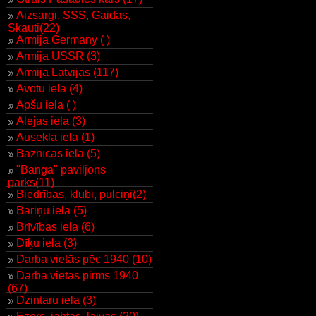
Aizsargi, SSS, Gaidas,
Skauti(22)
Armija Germany ( )
Armija USSR (3)
Armija Latvijas (117)
Avotu iela (4)
Apšu iela ( )
Alejas iela (3)
Ausekļa iela (1)
Baznīcas iela (5)
"Banga" paviljons
parks(11)
Biedrības, klubi, pulciņi(2)
Bāriņu iela (5)
Brīvības iela (6)
Dīķu iela (3)
Darba vietās pēc 1940 (10)
Darba vietās pirms 1940
(67)
Dzintaru iela (3)