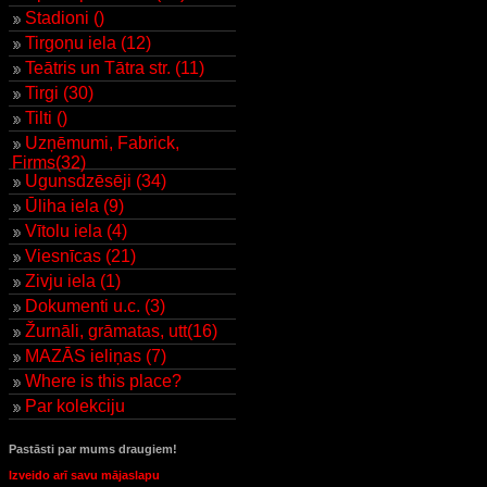
Stadioni ()
Tirgoņu iela (12)
Teātris un Tātra str. (11)
Tirgi (30)
Tilti ()
Uzņēmumi, Fabrick,
Firms(32)
Ugunsdzēsēji (34)
Ūliha iela (9)
Vītolu iela (4)
Viesnīcas (21)
Zivju iela (1)
Dokumenti u.c. (3)
Žurnāli, grāmatas, utt(16)
MAZĀS ieliņas (7)
Where is this place?
Par kolekciju
Pastāsti par mums draugiem!
Izveido arī savu mājaslapu