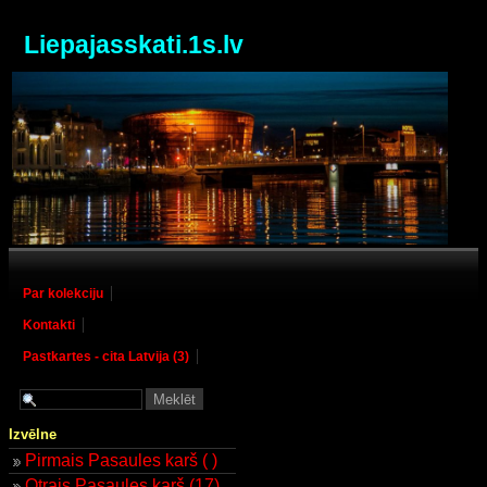
Liepajasskati.1s.lv
Par kolekciju
Kontakti
Pastkartes - cita Latvija (3)
Izvēlne
Pirmais Pasaules karš ( )
Otrais Pasaules karš (17)