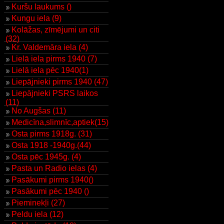
Kuršu laukums ()
Kungu iela (9)
Kolāžas, zīmējumi un citi
(32)
Kr. Valdemāra iela (4)
Lielā iela pirms 1940 (7)
Lielā iela pēc 1940(1)
Liepājnieki pirms 1940 (47)
Liepājnieki PSRS laikos
(11)
No Augšas (11)
Medicīna,slimnīc,aptiek(15)
Osta pirms 1918g. (31)
Osta 1918 -1940g.(44)
Osta pēc 1945g. (4)
Pasta un Radio ielas (4)
Pasākumi pirms 1940()
Pasākumi pēc 1940 ()
Pieminekļi (27)
Peldu iela (12)