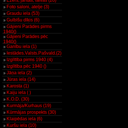
Ezers, jahtas, laivas (20)
Foto saloni, atelje (3)
Graudu iela (53)
Gulbīšu dīķis (6)
Gājieni Parādes pirms
1940()
Gājieni Parādes pēc
1940()
Ganību iela (1)
Iestādes.Valsts.Pašvald.(2)
Izglītība pirms 1940 (4)
Izglītība pēc 1940 ()
Jāņa iela (2)
Jūras iela (14)
Karosta (1)
Kaiju iela ( )
K.O.D. (30)
Kurmāja/Kurhaus (19)
Kūrmājas prospekts (30)
Klaipēdas iela (6)
Kuršu iela (10)