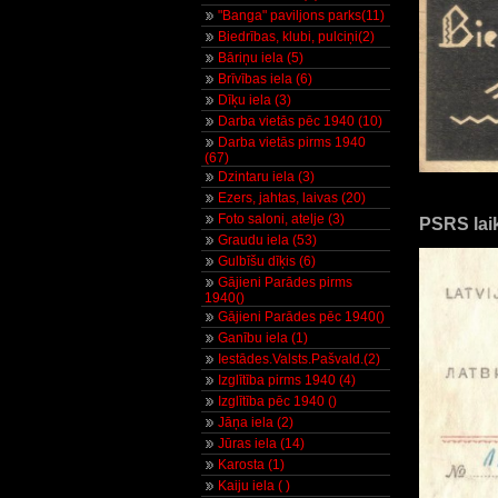
"Banga" paviljons parks(11)
Biedrības, klubi, pulciņi(2)
Bāriņu iela (5)
Brīvības iela (6)
Dīķu iela (3)
Darba vietās pēc 1940 (10)
Darba vietās pirms 1940
(67)
Dzintaru iela (3)
Ezers, jahtas, laivas (20)
Foto saloni, atelje (3)
PSRS laik
Graudu iela (53)
Gulbīšu dīķis (6)
Gājieni Parādes pirms
1940()
Gājieni Parādes pēc 1940()
Ganību iela (1)
Iestādes.Valsts.Pašvald.(2)
Izglītība pirms 1940 (4)
Izglītība pēc 1940 ()
Jāņa iela (2)
Jūras iela (14)
Karosta (1)
Kaiju iela ( )