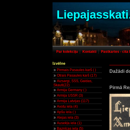
Liepajasskati
Par kolekciju
Kontakti
Pastkartes - cita 
Izvēlne
Pirmais Pasaules karš ( )
Dažādi do
Otrais Pasaules karš (17)
Aizsargi, SSS, Gaidas,
Skauti(22)
Pirmā Rep
Armija Germany ( )
Armija USSR (3)
Armija Latvijas (117)
Avotu iela (4)
Apšu iela ( )
Alejas iela (3)
Ausekļa iela (1)
Baznīcas iela (5)