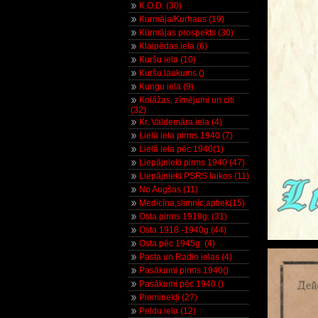
K.O.D. (30)
Kurmāja/Kurhaus (19)
Kūrmājas prospekts (30)
Klaipēdas iela (6)
Kuršu iela (10)
Kuršu laukums ()
Kungu iela (9)
Kolāžas, zīmējumi un citi
(32)
Kr. Valdemāra iela (4)
Lielā iela pirms 1940 (7)
Lielā iela pēc 1940(1)
Liepājnieki pirms 1940 (47)
Liepājnieki PSRS laikos (11)
No Augšas (11)
Medicīna,slimnīc,aptiek(15)
Osta pirms 1918g. (31)
Osta 1918 -1940g.(44)
Osta pēc 1945g. (4)
Pasta un Radio ielas (4)
Pasākumi pirms 1940()
Pasākumi pēc 1940 ()
Pieminekļi (27)
Peldu iela (12)