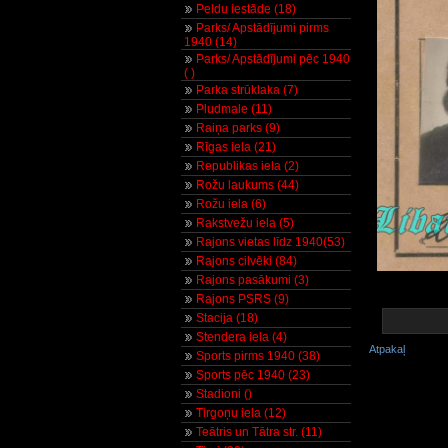
Peldu iestāde (18)
Parks/ Apstādījumi pirms
1940 (14)
Parks/ Apstādījumi pēc 1940
( )
Parka strūklaka (7)
Pludmale (11)
Raiņa parks (9)
Rīgas iela (21)
Republikas iela (2)
Rožu laukums (44)
Rožu iela (6)
Rakstvežu iela (5)
Rajons vietas līdz 1940(53)
Rajons cilvēki (84)
Rajons pasākumi (3)
Rajons PSRS (9)
Stacija (18)
Stendera iela (4)
Atpakaļ
Sports pirms 1940 (38)
Sports pēc 1940 (23)
Stadioni ()
Tirgoņu iela (12)
Teātris un Tātra str. (11)