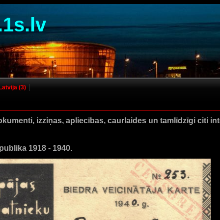
.1s.lv
Latvija (3)
kumenti, izziņas, apliecības, caurlaides un tamlīdzīgi citi int
ublika 1918 - 1940.